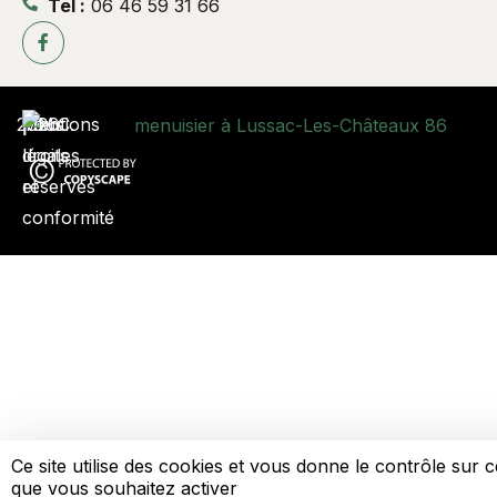
Tel :
06 46 59 31 66
2026
P.M.C.
|
Mentions
|
Tous
|
légales
droits
et
réservés
conformité
Ce site utilise des cookies et vous donne le contrôle sur 
que vous souhaitez activer