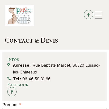
Panneau de gestion des cookies
Menuiserie e
Menuiserie in
Cuisine &
Contact & Devis
Infos
Adresse
: Rue Baptiste Marcet, 86320 Lussac-
les-Châteaux
Tel :
06 46 59 31 66
Facebook
Prénom